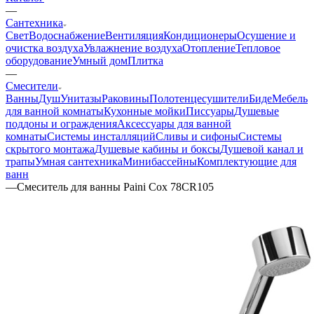
—
Сантехника
Свет
Водоснабжение
Вентиляция
Кондиционеры
Осушение и
очистка воздуха
Увлажнение воздуха
Отопление
Тепловое
оборудование
Умный дом
Плитка
—
Смесители
Ванны
Душ
Унитазы
Раковины
Полотенцесушители
Биде
Мебель
для ванной комнаты
Кухонные мойки
Писсуары
Душевые
поддоны и ограждения
Аксессуары для ванной
комнаты
Системы инсталляций
Сливы и сифоны
Системы
скрытого монтажа
Душевые кабины и боксы
Душевой канал и
трапы
Умная сантехника
Минибассейны
Комплектующие для
ванн
—
Смеситель для ванны Paini Cox 78CR105