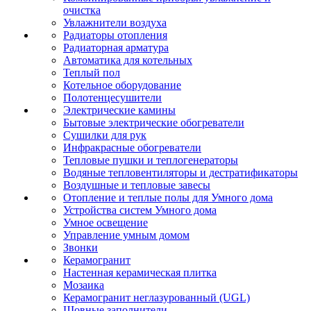
очистка
Увлажнители воздуха
Радиаторы отопления
Радиаторная арматура
Автоматика для котельных
Теплый пол
Котельное оборудование
Полотенцесушители
Электрические камины
Бытовые электрические обогреватели
Сушилки для рук
Инфракрасные обогреватели
Тепловые пушки и теплогенераторы
Водяные тепловентиляторы и дестратификаторы
Воздушные и тепловые завесы
Отопление и теплые полы для Умного дома
Устройства систем Умного дома
Умное освещение
Управление умным домом
Звонки
Керамогранит
Настенная керамическая плитка
Мозаика
Керамогранит неглазурованный (UGL)
Шовные заполнители