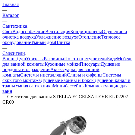
Главная
—
Каталог
—
Сантехника
Свет
Водоснабжение
Вентиляция
Кондиционеры
Осушение и
очистка воздуха
Увлажнение воздуха
Отопление
Тепловое
оборудование
Умный дом
Плитка
—
Смесители
Ванны
Душ
Унитазы
Раковины
Полотенцесушители
Биде
Мебель
для ванной комнаты
Кухонные мойки
Писсуары
Душевые
поддоны и ограждения
Аксессуары для ванной
комнаты
Системы инсталляций
Сливы и сифоны
Системы
скрытого монтажа
Душевые кабины и боксы
Душевой канал и
трапы
Умная сантехника
Минибассейны
Комплектующие для
ванн
—
Смеситель для ванны STELLA ECCELSA LEVE EL 02207
CR00