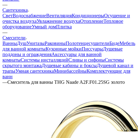
—
Сантехника
Свет
Водоснабжение
Вентиляция
Кондиционеры
Осушение и
очистка воздуха
Увлажнение воздуха
Отопление
Тепловое
оборудование
Умный дом
Плитка
—
Смесители
Ванны
Душ
Унитазы
Раковины
Полотенцесушители
Биде
Мебель
для ванной комнаты
Кухонные мойки
Писсуары
Душевые
поддоны и ограждения
Аксессуары для ванной
комнаты
Системы инсталляций
Сливы и сифоны
Системы
скрытого монтажа
Душевые кабины и боксы
Душевой канал и
трапы
Умная сантехника
Минибассейны
Комплектующие для
ванн
—
Смеситель для ванны THG Naade A2F.F01.25SG золото