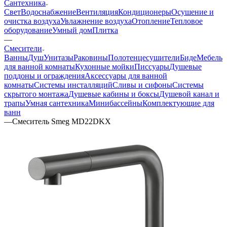
Сантехника
Свет
Водоснабжение
Вентиляция
Кондиционеры
Осушение и
очистка воздуха
Увлажнение воздуха
Отопление
Тепловое
оборудование
Умный дом
Плитка
—
Смесители
Ванны
Душ
Унитазы
Раковины
Полотенцесушители
Биде
Мебель
для ванной комнаты
Кухонные мойки
Писсуары
Душевые
поддоны и ограждения
Аксессуары для ванной
комнаты
Системы инсталляций
Сливы и сифоны
Системы
скрытого монтажа
Душевые кабины и боксы
Душевой канал и
трапы
Умная сантехника
Минибассейны
Комплектующие для
ванн
—
Смеситель Smeg MD22DKX