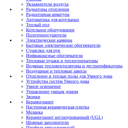
Увлажнители воздуха
Радиаторы отопления
Радиаторная арматура
Автоматика для котельных
Теплый пол
Котельное оборудование
Полотенцесушители
Электрические камины
Бытовые электрические обогреватели
Сушилки для рук
Инфракрасные обогреватели
Тепловые пушки и теплогенераторы
Водяные тепловентиляторы и дестратификаторы
Воздушные и тепловые завесы
Отопление и теплые полы для Умного дома
Устройства систем Умного дома
Умное освещение
Управление умным домом
Звонки
Керамогранит
Настенная керамическая плитка
Мозаика
Керамогранит неглазурованный (UGL)
Шовные заполнители
Профиль металлический