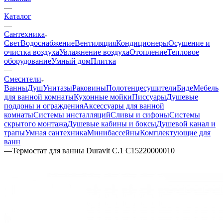
—
Каталог
—
Сантехника
Свет
Водоснабжение
Вентиляция
Кондиционеры
Осушение и
очистка воздуха
Увлажнение воздуха
Отопление
Тепловое
оборудование
Умный дом
Плитка
—
Смесители
Ванны
Душ
Унитазы
Раковины
Полотенцесушители
Биде
Мебель
для ванной комнаты
Кухонные мойки
Писсуары
Душевые
поддоны и ограждения
Аксессуары для ванной
комнаты
Системы инсталляций
Сливы и сифоны
Системы
скрытого монтажа
Душевые кабины и боксы
Душевой канал и
трапы
Умная сантехника
Минибассейны
Комплектующие для
ванн
—
Термостат для ванны Duravit С.1 C15220000010