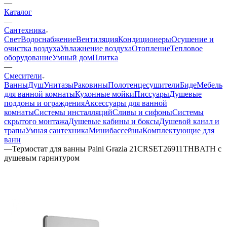
—
Каталог
—
Сантехника
Свет
Водоснабжение
Вентиляция
Кондиционеры
Осушение и
очистка воздуха
Увлажнение воздуха
Отопление
Тепловое
оборудование
Умный дом
Плитка
—
Смесители
Ванны
Душ
Унитазы
Раковины
Полотенцесушители
Биде
Мебель
для ванной комнаты
Кухонные мойки
Писсуары
Душевые
поддоны и ограждения
Аксессуары для ванной
комнаты
Системы инсталляций
Сливы и сифоны
Системы
скрытого монтажа
Душевые кабины и боксы
Душевой канал и
трапы
Умная сантехника
Минибассейны
Комплектующие для
ванн
—
Термостат для ванны Paini Grazia 21CRSET26911THBATH с
душевым гарнитуром