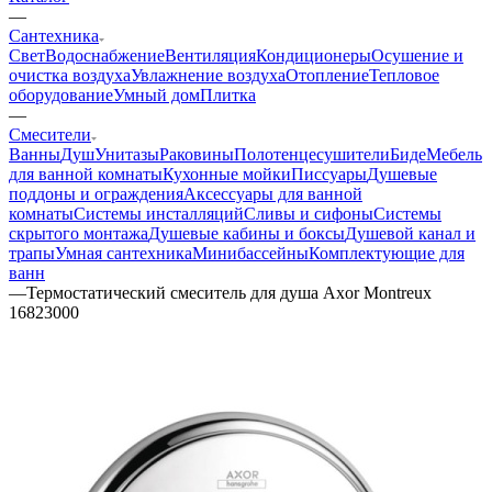
—
Сантехника
Свет
Водоснабжение
Вентиляция
Кондиционеры
Осушение и
очистка воздуха
Увлажнение воздуха
Отопление
Тепловое
оборудование
Умный дом
Плитка
—
Смесители
Ванны
Душ
Унитазы
Раковины
Полотенцесушители
Биде
Мебель
для ванной комнаты
Кухонные мойки
Писсуары
Душевые
поддоны и ограждения
Аксессуары для ванной
комнаты
Системы инсталляций
Сливы и сифоны
Системы
скрытого монтажа
Душевые кабины и боксы
Душевой канал и
трапы
Умная сантехника
Минибассейны
Комплектующие для
ванн
—
Термостатический смеситель для душа Axor Montreux
16823000