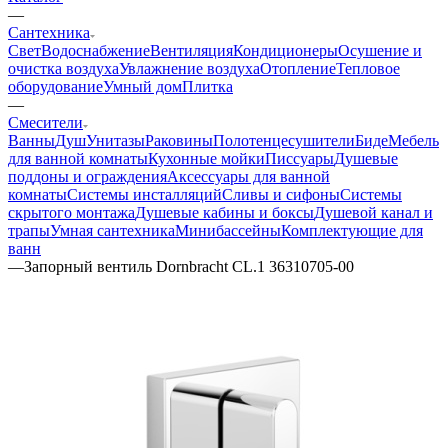
—
Сантехника
Свет
Водоснабжение
Вентиляция
Кондиционеры
Осушение и
очистка воздуха
Увлажнение воздуха
Отопление
Тепловое
оборудование
Умный дом
Плитка
—
Смесители
Ванны
Душ
Унитазы
Раковины
Полотенцесушители
Биде
Мебель
для ванной комнаты
Кухонные мойки
Писсуары
Душевые
поддоны и ограждения
Аксессуары для ванной
комнаты
Системы инсталляций
Сливы и сифоны
Системы
скрытого монтажа
Душевые кабины и боксы
Душевой канал и
трапы
Умная сантехника
Минибассейны
Комплектующие для
ванн
—
Запорный вентиль Dornbracht CL.1 36310705-00