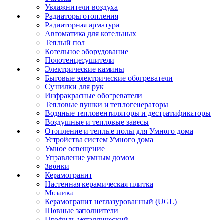
Увлажнители воздуха
Радиаторы отопления
Радиаторная арматура
Автоматика для котельных
Теплый пол
Котельное оборудование
Полотенцесушители
Электрические камины
Бытовые электрические обогреватели
Сушилки для рук
Инфракрасные обогреватели
Тепловые пушки и теплогенераторы
Водяные тепловентиляторы и дестратификаторы
Воздушные и тепловые завесы
Отопление и теплые полы для Умного дома
Устройства систем Умного дома
Умное освещение
Управление умным домом
Звонки
Керамогранит
Настенная керамическая плитка
Мозаика
Керамогранит неглазурованный (UGL)
Шовные заполнители
Профиль металлический