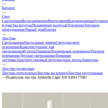
—
Каталог
—
Свет
Сантехника
Водоснабжение
Вентиляция
Кондиционеры
Осушен
и очистка воздуха
Увлажнение воздуха
Отопление
Тепловое
оборудование
Умный дом
Плитка
—
Люстры
Светильники
Настольные лампы
Светодиодное
освещение
Комплектующие для
светильников
Споты
Торшеры
Техническое освещение
Уличное
освещение
Детские светильники
Трековые
системы
Электроустановка
Светодиодные ленты
Лампочки
—
Люстры подвесные
Люстры потолочные
Люстры на штанге
Люстры хрустальные
—
Подвесная люстра Ambrella Light XB XB9177081