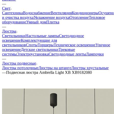
—
Свет
Сантехника
Водоснабжение
Вентиляция
Кондиционеры
Осушен
и очистка воздуха
Увлажнение воздуха
Отопление
Тепловое
оборудование
Умный дом
Плитка
—
Люстры
Светильники
Настольные лампы
Светодиодное
освещение
Комплектующие для
светильников
Споты
Торшеры
Техническое освещение
Уличное
освещение
Детские светильники
Трековые
системы
Электроустановка
Светодиодные ленты
Лампочки
—
Люстры подвесные
Люстры потолочные
Люстры на штанге
Люстры хрустальные
—
Подвесная люстра Ambrella Light XB XB9182080