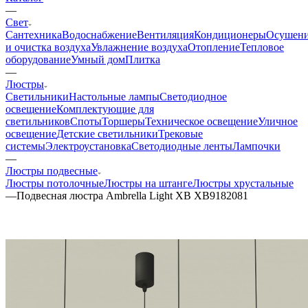
—
Свет
Сантехника
Водоснабжение
Вентиляция
Кондиционеры
Осушен
и очистка воздуха
Увлажнение воздуха
Отопление
Тепловое
оборудование
Умный дом
Плитка
—
Люстры
Светильники
Настольные лампы
Светодиодное
освещение
Комплектующие для
светильников
Споты
Торшеры
Техническое освещение
Уличное
освещение
Детские светильники
Трековые
системы
Электроустановка
Светодиодные ленты
Лампочки
—
Люстры подвесные
Люстры потолочные
Люстры на штанге
Люстры хрустальные
—
Подвесная люстра Ambrella Light XB XB9182081