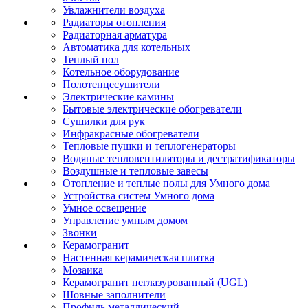
Увлажнители воздуха
Радиаторы отопления
Радиаторная арматура
Автоматика для котельных
Теплый пол
Котельное оборудование
Полотенцесушители
Электрические камины
Бытовые электрические обогреватели
Сушилки для рук
Инфракрасные обогреватели
Тепловые пушки и теплогенераторы
Водяные тепловентиляторы и дестратификаторы
Воздушные и тепловые завесы
Отопление и теплые полы для Умного дома
Устройства систем Умного дома
Умное освещение
Управление умным домом
Звонки
Керамогранит
Настенная керамическая плитка
Мозаика
Керамогранит неглазурованный (UGL)
Шовные заполнители
Профиль металлический