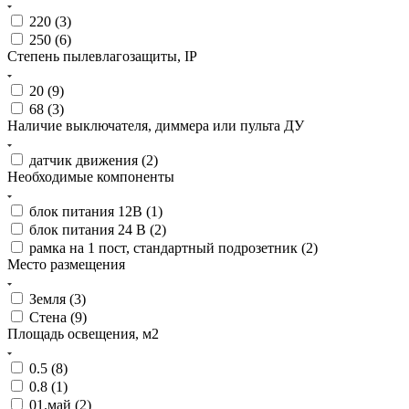
220 (
3
)
250 (
6
)
Степень пылевлагозащиты, IP
20 (
9
)
68 (
3
)
Наличие выключателя, диммера или пульта ДУ
датчик движения (
2
)
Необходимые компоненты
блок питания 12В (
1
)
блок питания 24 В (
2
)
рамка на 1 пост, стандартный подрозетник (
2
)
Место размещения
Земля (
3
)
Стена (
9
)
Площадь освещения, м2
0.5 (
8
)
0.8 (
1
)
01.май (
2
)