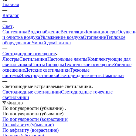
Главная
—
Каталог
—
Свет
Сантехника
Водоснабжение
Вентиляция
Кондиционеры
Осушен
и очистка воздуха
Увлажнение воздуха
Отопление
Тепловое
оборудование
Умный дом
Плитка
—
Светодиодное освещение
Люстры
Светильники
Настольные лампы
Комплектующие для
светильников
Споты
Торшеры
Техническое освещение
Уличное
освещение
Детские светильники
Трековые
системы
Электроустановка
Светодиодные ленты
Лампочки
—
Светодиодные встраиваемые светильники
Светодиодные светильники
Светодиодные точечные
светильники
Фильтр
По популярности (убывание)
По популярности (убывание)
По популярности (возрастание)
По алфавиту (убывание)
По алфавиту (возрастание)
По цене (убывание)