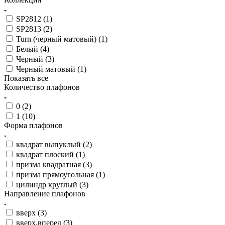
SP2812 (
1
)
SP2813 (
2
)
Turn (черный матовый) (
1
)
Белый (
4
)
Черный (
3
)
Черный матовый (
1
)
Показать все
Количество плафонов
0 (
2
)
1 (
10
)
Форма плафонов
квадрат выпуклый (
2
)
квадрат плоский (
1
)
призма квадратная (
3
)
призма прямоугольная (
1
)
цилиндр круглый (
3
)
Направление плафонов
вверх (
3
)
вверх,вперед (
3
)