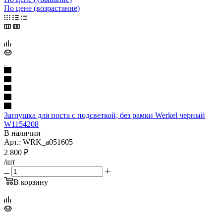
По цене (возрастание)
Заглушка для поста с подсветкой, без рамки Werkel черный
W1154208
В наличии
Арт.: WRK_a051605
2 800
₽
/шт
В корзину