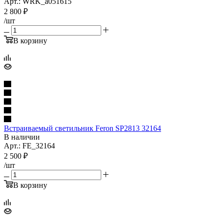
Арт.: WRK_a051615
2 800
₽
/шт
В корзину
Встраиваемый светильник Feron SP2813 32164
В наличии
Арт.: FE_32164
2 500
₽
/шт
В корзину