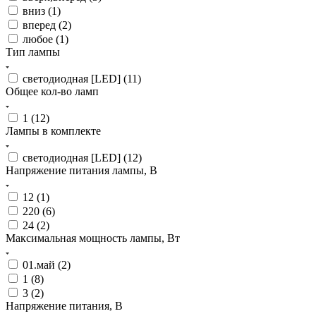
вниз (
1
)
вперед (
2
)
любое (
1
)
Тип лампы
светодиодная [LED] (
11
)
Общее кол-во ламп
1 (
12
)
Лампы в комплекте
светодиодная [LED] (
12
)
Напряжение питания лампы, В
12 (
1
)
220 (
6
)
24 (
2
)
Максимальная мощность лампы, Вт
01.май (
2
)
1 (
8
)
3 (
2
)
Напряжение питания, В